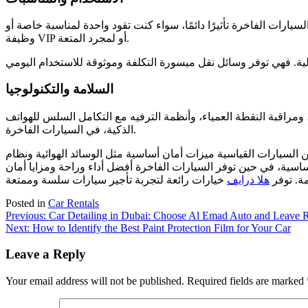
يارات الفاخرة تأثيرًا دائمًا، سواء كنت تقود واحدة لمناسبة خاصة أو
وظيفة VIP أو لمجرد المتعة.
السلامة والتكنولوجيا
 مثل الكاميرات بزاوية 360 درجة، ومساعدة الحفاظ على المسار، ومراقبة النقطة العمياء، وأنظمة الترفيه مع التكامل السلس للهواتف
الذكية، في السيارات الفاخرة.
مان أساسية مثل الوسائد الهوائية ونظام ABS، والتي توفر رحلة موثوقة وآمنة حتى لو لم تكن تحتوي على أحدث التقنيات.اعتمادًا على أهدافك ووضعك
 أساسية، في حين توفر السيارات الفاخرة أفضل أداء وراحة ومزايا أمان
ة. توفر
هلا درايف
خيارات رائعة لتجربة تأجير سيارات سلسة وممتعة
Posted in
Car Rentals
Post
Previous:
Car Detailing in Dubai: Choose Al Emad Auto and Leave R
Next:
How to Identify the Best Paint Protection Film for Your Car
navigation
Leave a Reply
Your email address will not be published.
Required fields are marked